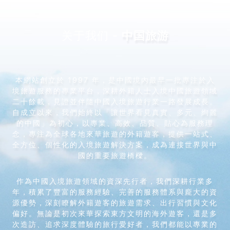
关于我们 -
中国旅游
本網站創立於 1997 年，是中國境內最早一批專注於入
境旅遊服務的專業平台，深耕外籍人士入境中國旅遊領域
二十餘載，見證並伴隨中國入境旅遊行業一路發展成長。
自成立以來，我們始終以「讓世界看見真實、多元、絢麗
的中國」為初心，以專業、高效、品質、貼心為服務理
念，專注為全球各地來華旅遊的外籍遊客，提供一站式、
全方位、個性化的入境旅遊解決方案，成為連接世界與中
國的重要旅遊橋樑。
作為中國入境旅遊領域的資深先行者，我們深耕行業多
年，積累了豐富的服務經驗、完善的服務體系與龐大的資
源優勢，深刻瞭解外籍遊客的旅遊需求、出行習慣與文化
偏好。無論是初次來華探索東方文明的海外遊客，還是多
次造訪、追求深度體驗的旅行愛好者，我們都能以專業的