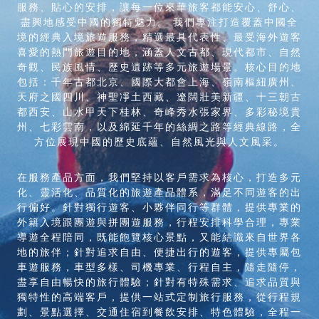
服務、貼心的安排，讓每一位來華旅客都能安心、舒心、
盡興地感受中國的獨特魅力。 我們專注打造覆蓋中國全
境的經典入境旅遊服務，精選最具代表性、最受海外遊客
喜愛的熱門旅遊目的地，涵蓋人文古都、現代都市、自然
奇觀、民族風情、歷史遺跡等多元旅遊場景。核心目的地
包括：千年古都北京、國際大都會上海、嶺南樞紐廣州、
天府之國四川、神聖凈土西藏、遼闊壯美新疆、十三朝古
都西安、山水甲天下桂林、奇峰秀水張家界、多彩秘境貴
州、七彩雲南，以及綿延千年的絲綢之路等經典線路，全
方位展現中國的歷史底蘊、自然風光與人文風采。
在服務產品方面，我們堅持以客戶需求為核心，打造多元
化、靈活化、品質化的旅遊產品體系，滿足不同遊客的出
行偏好。針對獨行遊客、小夥伴同行等群體，提供專業的
外籍入境跟團遊與拼團遊服務，行程安排科學合理，專業
導遊全程陪同，既能飽覽核心景點，又能結識來自世界各
地的旅伴；針對追求自由、便捷出行的遊客，提供專屬包
車遊服務，車型多樣、司機專業、行程自主，隨走隨停，
盡享自由暢快的旅行體驗；針對有特殊需求、追求品質與
獨特性的高端客戶，提供一站式定制旅行服務，從行程規
劃、景點選擇、交通住宿到餐飲安排、特色體驗，全程一