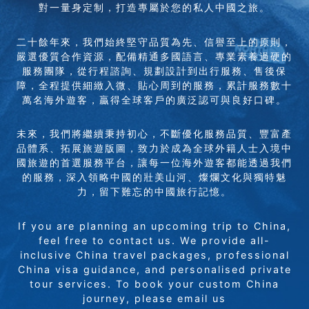
對一量身定制，打造專屬於您的私人中國之旅。
二十餘年來，我們始終堅守品質為先、信譽至上的原則，
嚴選優質合作資源，配備精通多國語言、專業素養過硬的
服務團隊，從行程諮詢、規劃設計到出行服務、售後保
障，全程提供細緻入微、貼心周到的服務，累計服務數十
萬名海外遊客，贏得全球客戶的廣泛認可與良好口碑。
未來，我們將繼續秉持初心，不斷優化服務品質、豐富產
品體系、拓展旅遊版圖，致力於成為全球外籍人士入境中
國旅遊的首選服務平台，讓每一位海外遊客都能透過我們
的服務，深入領略中國的壯美山河、燦爛文化與獨特魅
力，留下難忘的中國旅行記憶。
If you are planning an upcoming trip to China,
feel free to contact us. We provide all-
inclusive China travel packages, professional
China visa guidance, and personalised private
tour services. To book your custom China
journey, please email us